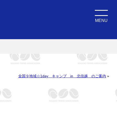
MENU
全国９地域☆1day キャンプ in 北信越 のご案内
»