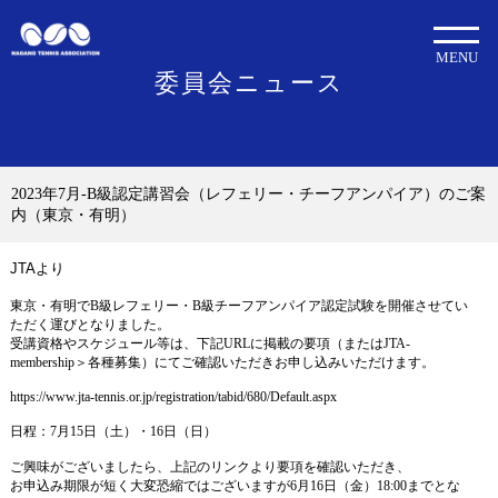
MENU
委員会ニュース
2023年7月-B級認定講習会（レフェリー・チーフアンパイア）のご案
内（東京・有明）
JTAより
東京・有明で
B
級レフェリー・
B
級チーフアンパイア認定試験を開催させてい
ただく運びとなりました。
受講資格やスケジュール等は、下記
URL
に掲載の要項（または
JTA-
membership
＞各種募集）にてご確認いただきお申し込みいただけます。
https://www.jta-tennis.or.jp/registration/tabid/680/Default.aspx
日程：
7
月
15
日（土）・
16
日（日）
ご興味がございましたら、上記のリンクより要項を確認いただき、
お申込み期限が短く大変恐縮ではございますが
6
月
16
日（金）
18:00
までとな