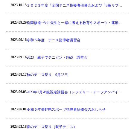
2023.10.15
２０２３年度「全国テニス指導者研修会および「S級リフレ
ッシュ研修会」
2023.09.29
松岡修造×今井先生と一緒に考える教育やスポーツ・運動指
導でのお困りごとオンライン対談のご案内
2023.09.16
令和５年度 テニス指導者講習会
2023.09.16
2023 親子でテニピン・P&S 講習会
2023.08.17
秋のテニス祭り 9月23日
2023.06.03
2023年7月-B級認定講習会（レフェリー・チーフアンパイ
ア）のご案内（東京・有明）
2023.06.01
令和５年長野県スポーツ指導者研修会のおしらせ
2023.03.18
春のテニス祭り（親子テニス）