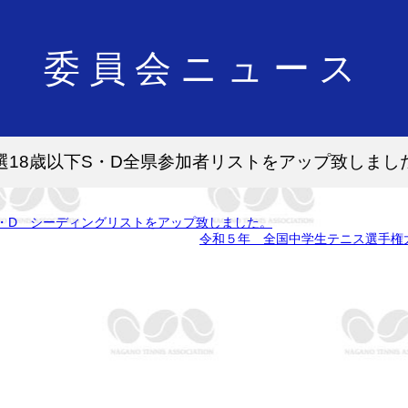
委員会ニュース
選18歳以下S・D全県参加者リストをアップ致しまし
・D シーディングリストをアップ致しました。
令和５年 全国中学生テニス選手権