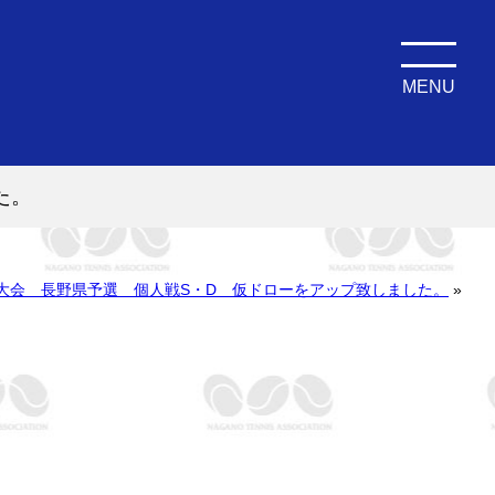
MENU
た。
大会 長野県予選 個人戦S・D 仮ドローをアップ致しました。
»