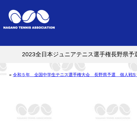
2023全日本ジュニアテニス選手権長野県予
«
令和５年 全国中学生テニス選手権大会 長野県予選 個人戦S