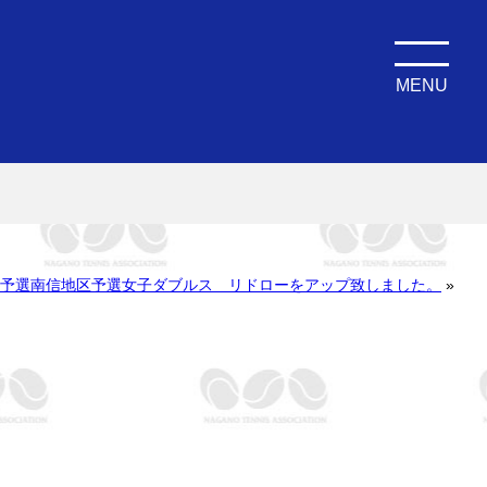
MENU
。
野県予選南信地区予選女子ダブルス リドローをアップ致しました。
»