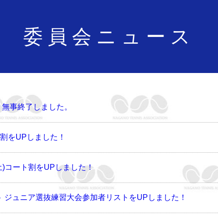
委員会ニュース
、無事終了しました。
ート割をUPしました！
2(土)コート割をUPしました！
ト ジュニア選抜練習大会参加者リストをUPしました！