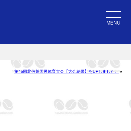
MENU
第45回北信越国民体育大会【大会結果】をUPしました。
»