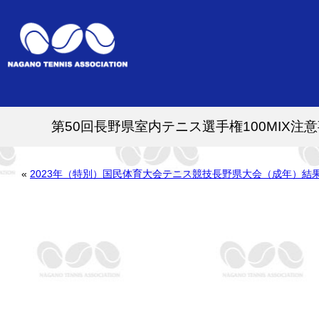
第50回長野県室内テニス選手権100MIX注
«
2023年（特別）国民体育大会テニス競技長野県大会（成年）結