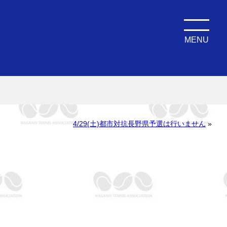
MENU
4/29(土)都市対抗長野県予選は行いません
»