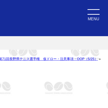
MENU
第71回長野県テニス選手権 仮ドロー・注意事項・OOP（5/25）
»