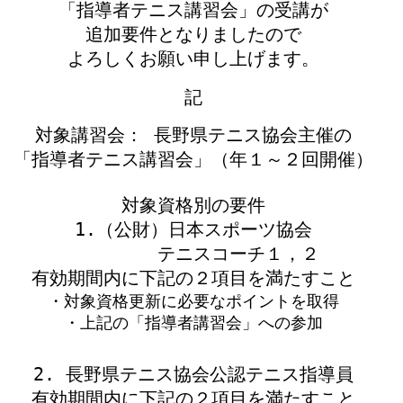
「指
導者テニス講習会」の受講
が
追加要件と
なりました
ので
よろしくお願い申し上げます
。
記
：
対象講習会
長野県テニス協会
主催の
「
指導者
テニス
講習会
」
（年１～２回開催）
対象資格別の要件
1.
（公財）日本スポーツ協会
テニスコーチ１，２
有効期間内に下記の２項目を満たすこと
・対象資格更新に必要なポイントを取得
・上記の「指導者講習会」への参加
2.
長野県テニス協会公認テニス指導員
有効期間内に下記の２項目を満たすこと