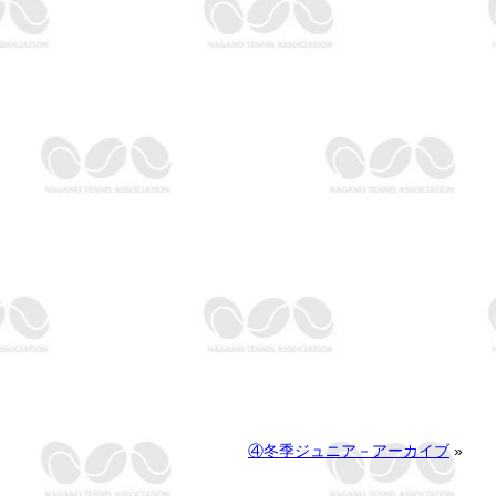
④冬季ジュニア－アーカイブ
»