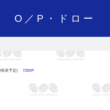
O／P・ドロー
0発表予定)
729OP