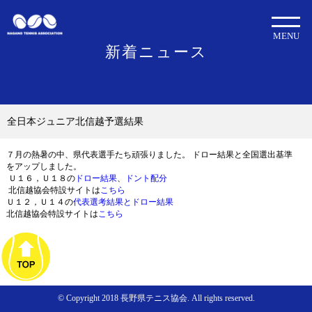
MENU
新着ニュース
全日本ジュニア北信越予選結果
７月の熱暑の中、県代表選手たち頑張りました。 ドロー結果と全国選出基準
をアップしました。
Ｕ１６，Ｕ１８の
ドロー結果
、
ドント配分
北信越協会特設サイトは
こちら
Ｕ１２，Ｕ１４の
代表選考結果とドロー結果
北信越協会特設サイトは
こちら
© Copyright 2018 長野県テニス協会. All rights reserved.