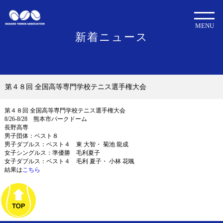
MENU
新着ニュース
第４８回 全国高等専門学校テニス選手権大会
第４８回 全国高等専門学校テニス選手権大会
8/26-8/28 熊本市パークドーム
長野高専
男子団体：ベスト８
男子ダブルス：ベスト４ 東 大智・ 菊池 龍成
女子シングルス：準優勝 毛利夏子
女子ダブルス：ベスト４ 毛利 夏子・ 小林 花颯
結果は
こちら