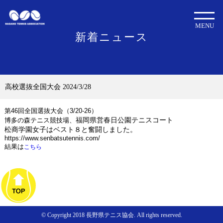
MENU
新着ニュース
高校選抜全国大会 2024/3/28
第46回全国選抜大会（3/20-26）
福岡県営春日公園テニスコート
博多の森テニス競技場、
松商学園女子はベスト８と奮闘しました。
https://www.senbatsutennis.com/
結果は
こちら
© Copyright 2018 長野県テニス協会. All rights reserved.