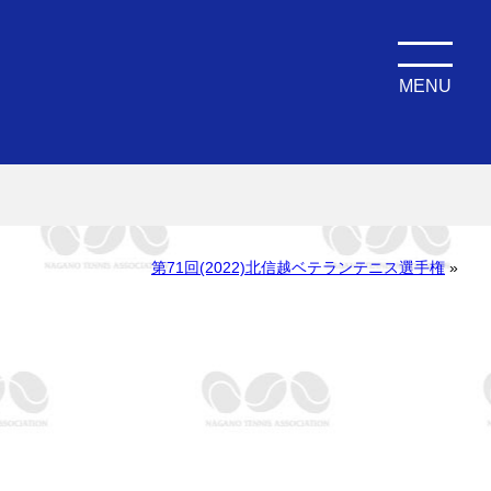
MENU
第71回(2022)北信越ベテランテニス選手権
»