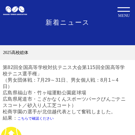
MENU
新着ニュース
2025高校総体
第82回全国高等学校対抗テニス大会第115回全国高等学
校テニス選手権」
（男女団体戦：7月29～31日、男女個人戦：8月1～4
日）
広島県福山市・竹ヶ端運動公園庭球場
広島県尾道市・こざかなくんスポーツパークびんごテニ
スコート／砂入り人工芝コート）
松商学園の選手が北信越代表として奮戦しました。
結果：
こちらで確認ください