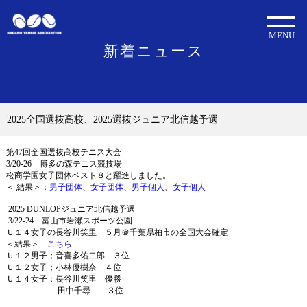
MENU
新着ニュース
2025全国選抜高校、2025選抜ジュニア北信越予選
第47回全国選抜高校テニス大会
3/20-26 博多の森テニス競技場
松商学園女子団体ベスト８と躍進しました。
＜ 結果＞：
男子団体
、
女子団体
、
男子個人
、
女子個人
2025 DUNLOPジュニア北信越予選
3/22-24 富山市岩瀬スポーツ公園
Ｕ１４女子の長谷川笑里 ５月＠千葉県柏市の全国大会確定
＜結果＞
こちら
Ｕ１２男子；音喜多佑二郎 ３位
Ｕ１２女子；小林優樹奈 ４位
Ｕ１４女子；長谷川笑里 優勝
田中千尋 ３位